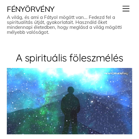
Skip
Men
FÉNYÖRVÉNY
to
A világ, és ami a Fátyol mögött van... Fedezd fel a
spiritualitás útját, gyakorlatait. Használd őket
content
mindennapi életedben, hogy meglásd a világ mögötti
mélyebb valóságot.
A spirituális föleszmélés