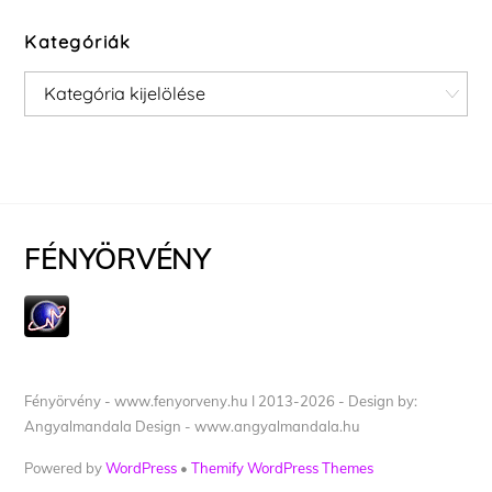
Kategóriák
Kategóriák
FÉNYÖRVÉNY
Fényörvény - www.fenyorveny.hu I 2013-2026 - Design by:
Angyalmandala Design - www.angyalmandala.hu
Powered by
WordPress
•
Themify WordPress Themes