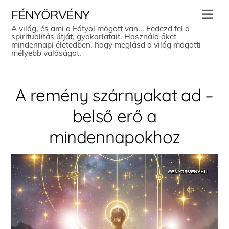
Skip
Men
FÉNYÖRVÉNY
to
A világ, és ami a Fátyol mögött van... Fedezd fel a
spiritualitás útját, gyakorlatait. Használd őket
content
mindennapi életedben, hogy meglásd a világ mögötti
mélyebb valóságot.
A remény szárnyakat ad –
belső erő a
mindennapokhoz