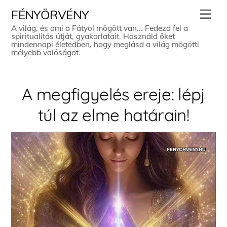
Skip
Men
FÉNYÖRVÉNY
to
A világ, és ami a Fátyol mögött van... Fedezd fel a
spiritualitás útját, gyakorlatait. Használd őket
content
mindennapi életedben, hogy meglásd a világ mögötti
mélyebb valóságot.
A megfigyelés ereje: lépj
túl az elme határain!