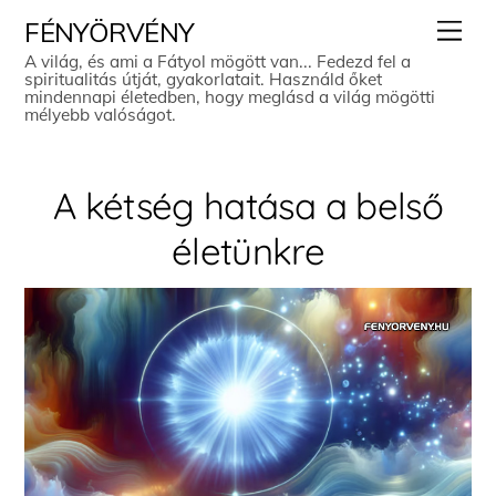
Skip
Men
FÉNYÖRVÉNY
to
A világ, és ami a Fátyol mögött van... Fedezd fel a
spiritualitás útját, gyakorlatait. Használd őket
content
mindennapi életedben, hogy meglásd a világ mögötti
mélyebb valóságot.
A kétség hatása a belső
életünkre