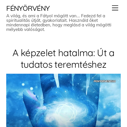
Skip
Men
FÉNYÖRVÉNY
to
A világ, és ami a Fátyol mögött van... Fedezd fel a
spiritualitás útját, gyakorlatait. Használd őket
content
mindennapi életedben, hogy meglásd a világ mögötti
mélyebb valóságot.
A képzelet hatalma: Út a
tudatos teremtéshez