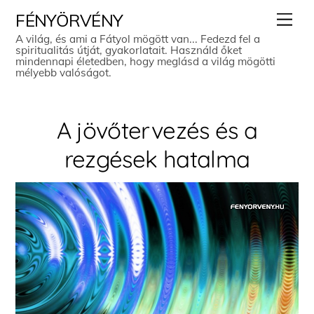
Skip
Men
FÉNYÖRVÉNY
to
A világ, és ami a Fátyol mögött van... Fedezd fel a
spiritualitás útját, gyakorlatait. Használd őket
content
mindennapi életedben, hogy meglásd a világ mögötti
mélyebb valóságot.
A jövőtervezés és a
rezgések hatalma