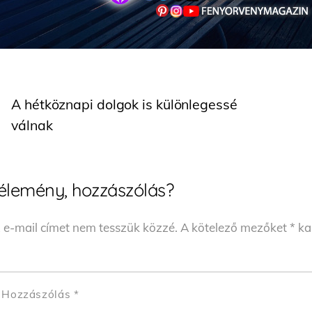
A hétköznapi dolgok is különlegessé
válnak
élemény, hozzászólás?
 e-mail címet nem tesszük közzé.
A kötelező mezőket
*
kar
Hozzászólás
*