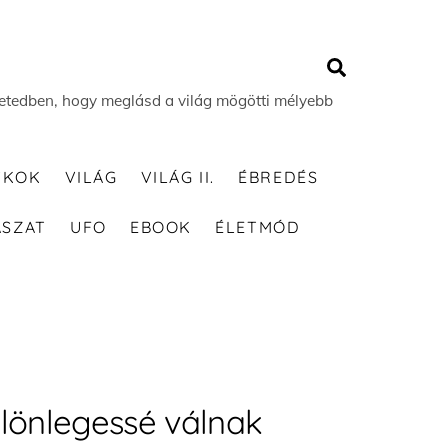
Search
 életedben, hogy meglásd a világ mögötti mélyebb
TKOK
VILÁG
VILÁG II.
ÉBREDÉS
ÁSZAT
UFO
EBOOK
ÉLETMÓD
ülönlegessé válnak