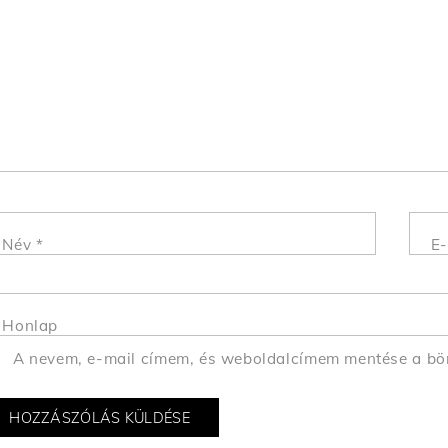
Név
*
E-
Honlap
A nevem, e-mail címem, és weboldalcímem mentése a b