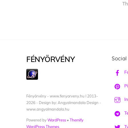
Th
FÉNYÖRVÉNY
Social
F
Pi
Fényörvény - www.fenyorveny.hu I 2013-
I
2026 - Design by: Angyalmandala Design -
www.angyalmandala.hu
T
Powered by
WordPress
•
Themify
Tw
WordPress Themes