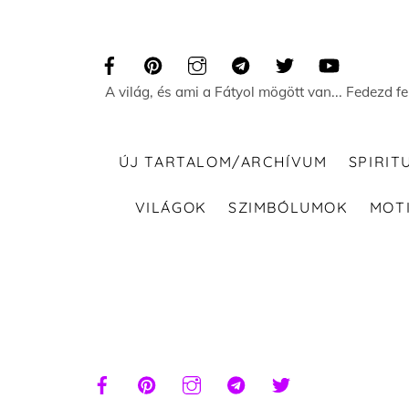
Skip
to
content
A világ, és ami a Fátyol mögött van... Fedezd f
ÚJ TARTALOM/ARCHÍVUM
SPIRIT
VILÁGOK
SZIMBÓLUMOK
MOT