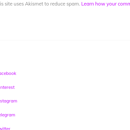
is site uses Akismet to reduce spam.
Learn how your comme
acebook
nterest
nstagram
elegram
itter