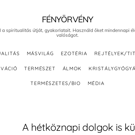
FÉNYÖRVÉNY
el a spiritualitás útját, gyakorlatait. Használd őket mindennapi
valóságot.
UALITÁS
MÁSVILÁG
EZOTÉRIA
REJTÉLYEK/TI
IVÁCIÓ
TERMÉSZET
ÁLMOK
KRISTÁLYGYÓGY
TERMÉSZETES/BIO
MÉDIA
A hétköznapi dolgok is k