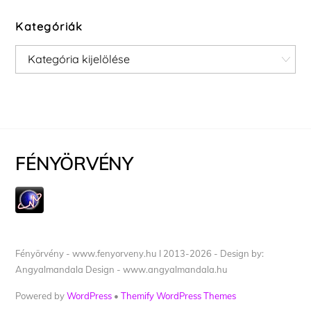
Kategóriák
Kategóriák
FÉNYÖRVÉNY
Fényörvény - www.fenyorveny.hu I 2013-2026 - Design by:
Angyalmandala Design - www.angyalmandala.hu
Powered by
WordPress
•
Themify WordPress Themes