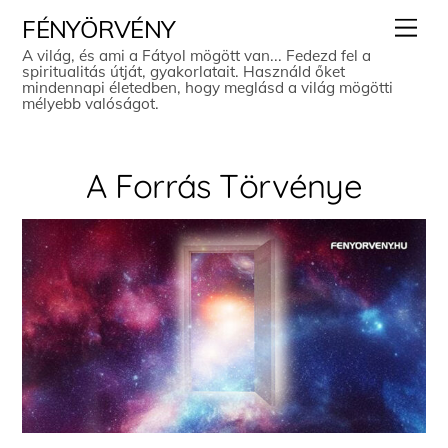
Skip
Men
FÉNYÖRVÉNY
to
A világ, és ami a Fátyol mögött van... Fedezd fel a
spiritualitás útját, gyakorlatait. Használd őket
content
mindennapi életedben, hogy meglásd a világ mögötti
mélyebb valóságot.
A Forrás Törvénye