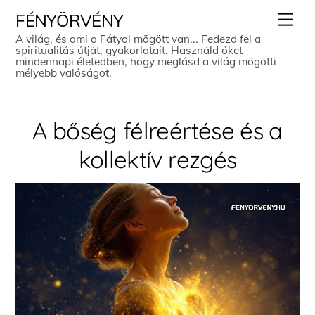
Skip
Men
FÉNYÖRVÉNY
to
A világ, és ami a Fátyol mögött van... Fedezd fel a
spiritualitás útját, gyakorlatait. Használd őket
content
mindennapi életedben, hogy meglásd a világ mögötti
mélyebb valóságot.
A bőség félreértése és a
kollektív rezgés