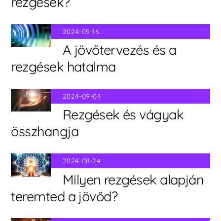
rezgések?
2024-09-16
A jövőtervezés és a
rezgések hatalma
2024-09-04
Rezgések és vágyak
összhangja
2024-08-24
Milyen rezgések alapján
teremted a jövőd?