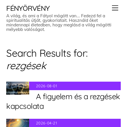
Skip
Men
FÉNYÖRVÉNY
to
A világ, és ami a Fátyol mögött van... Fedezd fel a
spiritualitás útját, gyakorlatait. Használd őket
content
mindennapi életedben, hogy meglásd a világ mögötti
mélyebb valóságot.
Search Results for:
rezgések
2026-08-01
A figyelem és a rezgések
kapcsolata
2026-04-21