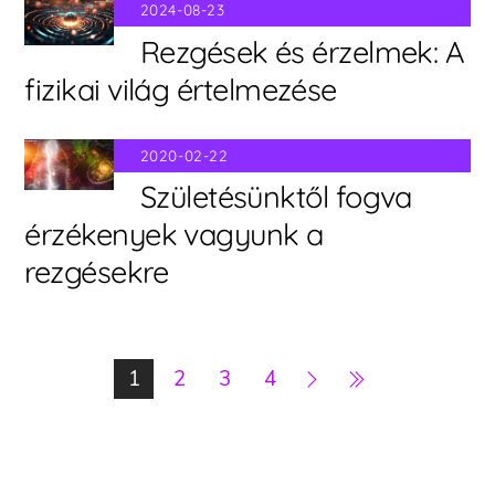
2024-08-23
Rezgések és érzelmek: A
fizikai világ értelmezése
2020-02-22
Születésünktől fogva
érzékenyek vagyunk a
rezgésekre
1
2
3
4