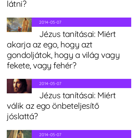
látni?
2014-05-07
Jézus tanításai: Miért
akarja az ego, hogy azt
gondoljátok, hogy a világ vagy
fekete, vagy fehér?
2014-05-07
Jézus tanításai: Miért
válik az ego önbeteljesítő
jóslattá?
2014-05-07