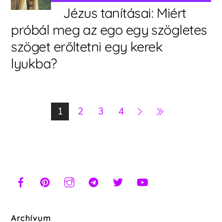
Jézus tanításai: Miért
próbál meg az ego egy szögletes
szöget erőltetni egy kerek
lyukba?
1
2
3
4
Archívum