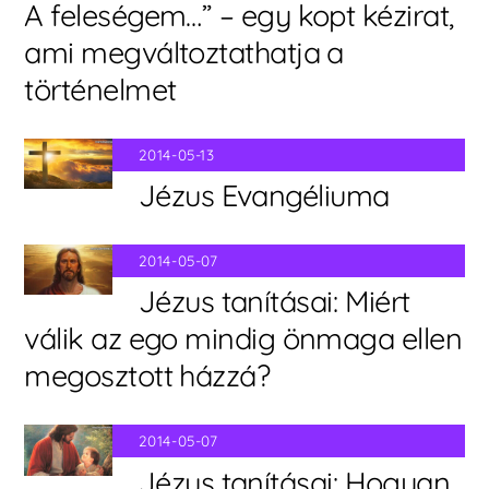
A feleségem…” – egy kopt kézirat,
ami megváltoztathatja a
történelmet
2014-05-13
Jézus Evangéliuma
2014-05-07
Jézus tanításai: Miért
válik az ego mindig önmaga ellen
megosztott házzá?
2014-05-07
Jézus tanításai: Hogyan