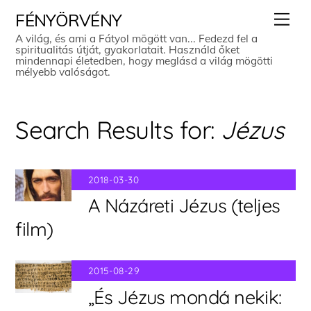
Skip
Men
FÉNYÖRVÉNY
to
A világ, és ami a Fátyol mögött van... Fedezd fel a
spiritualitás útját, gyakorlatait. Használd őket
content
mindennapi életedben, hogy meglásd a világ mögötti
mélyebb valóságot.
Search Results for:
Jézus
2018-03-30
A Názáreti Jézus (teljes
film)
2015-08-29
„És Jézus mondá nekik: