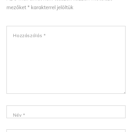
mezőket
*
karakterrel jelöltük
Hozzászólás
*
Név
*