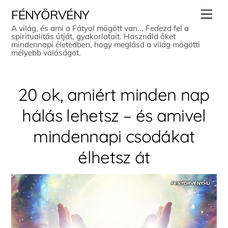
Skip
Men
FÉNYÖRVÉNY
to
A világ, és ami a Fátyol mögött van... Fedezd fel a
spiritualitás útját, gyakorlatait. Használd őket
content
mindennapi életedben, hogy meglásd a világ mögötti
mélyebb valóságot.
20 ok, amiért minden nap
hálás lehetsz – és amivel
mindennapi csodákat
élhetsz át